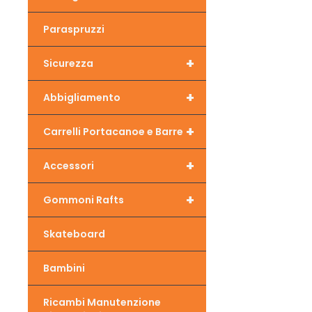
Paraspruzzi
+
Sicurezza
+
Abbigliamento
+
Carrelli Portacanoe e Barre
+
Accessori
+
Gommoni Rafts
Skateboard
Bambini
Ricambi Manutenzione