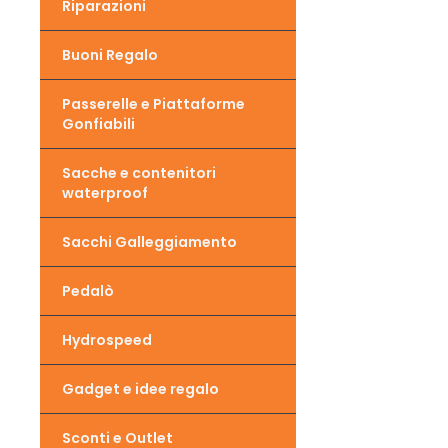
Riparazioni
Buoni Regalo
Passerelle e Piattaforme
Gonfiabili
Sacche e contenitori
waterproof
Sacchi Galleggiamento
Pedalò
Hydrospeed
Gadget e idee regalo
Sconti e Outlet