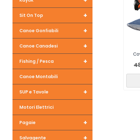
+
Kayak
+
Sit On Top
+
Canoe Gonfiabili
+
Canoe Canadesi
Co
+
Fishing / Pesca
4
Canoe Montabili
+
SUP e Tavole
Motori Elettrici
+
Pagaie
+
Salvagente