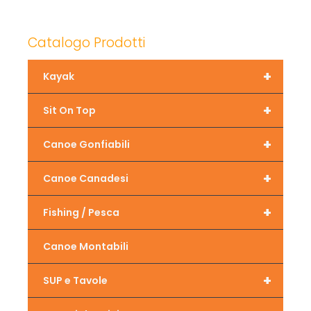
Catalogo Prodotti
+
Kayak
+
Sit On Top
+
Canoe Gonfiabili
+
Canoe Canadesi
+
Fishing / Pesca
Canoe Montabili
+
SUP e Tavole