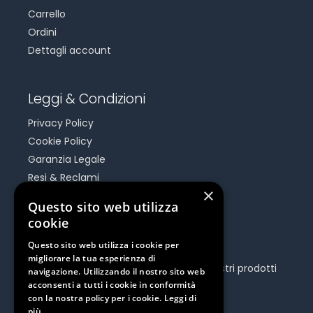
Carrello
Ordini
Dettagli account
Leggi & Condizioni
Privacy Policy
Cookie Policy
Garanzia Legale
Resi & Reclami
×
Risoluzione Dispute On Line
Questo sito web utilizza
cookie
Be Social
Questo sito web utilizza i cookie per
migliorare la tua esperienza di
Seguici e rimani aggiornato su tutti i nostri prodotti
navigazione. Utilizzando il nostro sito web
e iniziative.
acconsenti a tutti i cookie in conformità
con la nostra policy per i cookie.
Leggi di
più