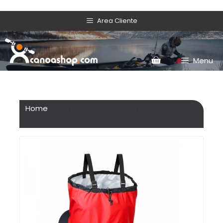
Area Cliente
Menu
Home
/ Prodotto Misura / Extra Big (pozzetti
da 89 a 99 cm)