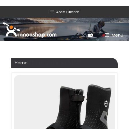
Area Cliente
Menu
Home
/ Prodotto Misura / 47,5