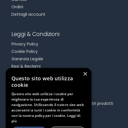
Ordini
Dettagli account
Leggi & Condizioni
Privacy Policy
Cookie Policy
Garanzia Legale
Resi & Reclami
×
Risoluzione Dispute On Line
Questo sito web utilizza
cookie
Be Social
Questo sito web utilizza i cookie per
migliorare la tua esperienza di
Seguici e rimani aggiornato su tutti i nostri prodotti
navigazione. Utilizzando il nostro sito web
e iniziative.
acconsenti a tutti i cookie in conformità
con la nostra policy per i cookie.
Leggi di
più