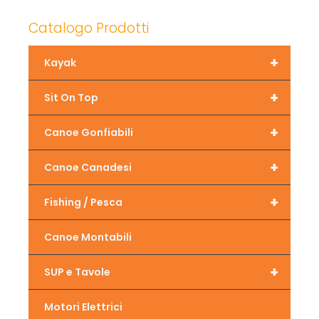
Catalogo Prodotti
+
Kayak
+
Sit On Top
+
Canoe Gonfiabili
+
Canoe Canadesi
+
Fishing / Pesca
Canoe Montabili
+
SUP e Tavole
Motori Elettrici