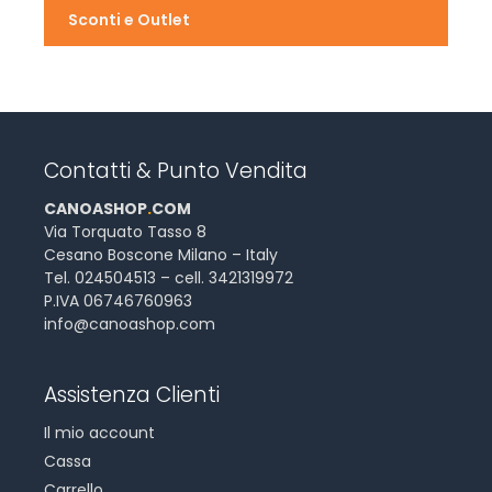
Sconti e Outlet
Contatti & Punto Vendita
CANOASHOP
.
COM
Via Torquato Tasso 8
Cesano Boscone Milano – Italy
Tel. 024504513 – cell. 3421319972
P.IVA 06746760963
info@canoashop.com
Assistenza Clienti
Il mio account
Cassa
Carrello