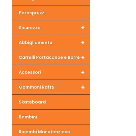
Paraspruzzi
+
Sicurezza
+
Abbigliamento
+
Carrelli Portacanoe e Barre
+
Accessori
+
Gommoni Rafts
Skateboard
Bambini
Ricambi Manutenzione