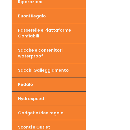
Riparazioni
Buoni Regalo
Passerelle e Piattaforme
Gonfiabili
Sacche e contenitori
waterproof
Sacchi Galleggiamento
Pedalò
Hydrospeed
Gadget e idee regalo
Sconti e Outlet