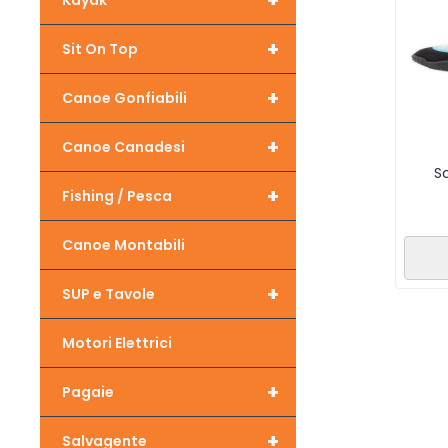
+
Kayak
+
Sit On Top
+
Canoe Gonfiabili
+
Canoe Canadesi
S
+
Fishing / Pesca
Canoe Montabili
+
SUP e Tavole
Motori Elettrici
+
Pagaie
+
Salvagente