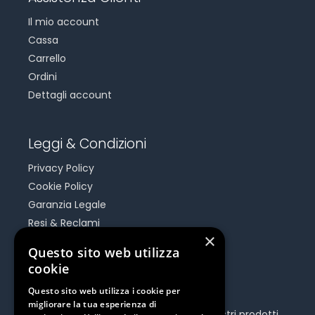
Il mio account
Cassa
Carrello
Ordini
Dettagli account
Leggi & Condizioni
Privacy Policy
Cookie Policy
Garanzia Legale
Resi & Reclami
×
Risoluzione Dispute On Line
Questo sito web utilizza
cookie
Be Social
Questo sito web utilizza i cookie per
migliorare la tua esperienza di
Seguici e rimani aggiornato su tutti i nostri prodotti