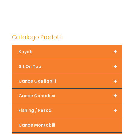
Catalogo Prodotti
+
Kayak
+
Sit On Top
+
Canoe Gonfiabili
+
Canoe Canadesi
+
Fishing / Pesca
Canoe Montabili