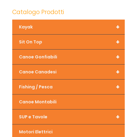
Catalogo Prodotti
+
Kayak
+
Sit On Top
+
Canoe Gonfiabili
+
Canoe Canadesi
+
Fishing / Pesca
Canoe Montabili
+
SUP e Tavole
Motori Elettrici