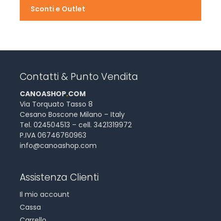
Sconti e Outlet
Contatti & Punto Vendita
CANOASHOP
.
COM
Via Torquato Tasso 8
Cesano Boscone Milano – Italy
Tel. 024504513 – cell. 3421319972
P.IVA 06746760963
info@canoashop.com
Assistenza Clienti
Il mio account
Cassa
Carrello