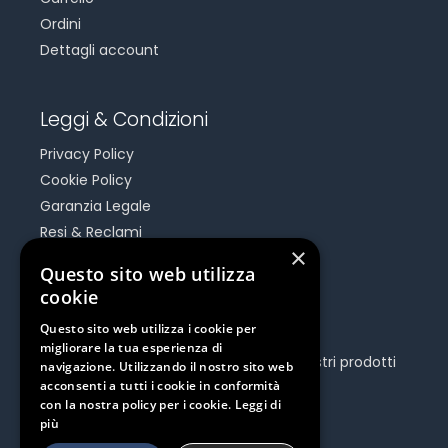
Ordini
Dettagli account
Leggi & Condizioni
Privacy Policy
Cookie Policy
Garanzia Legale
Resi & Reclami
×
Risoluzione Dispute On Line
Questo sito web utilizza
cookie
Be Social
Questo sito web utilizza i cookie per
migliorare la tua esperienza di
Seguici e rimani aggiornato su tutti i nostri prodotti
navigazione. Utilizzando il nostro sito web
e iniziative.
acconsenti a tutti i cookie in conformità
con la nostra policy per i cookie.
Leggi di
più