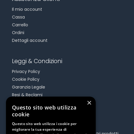
Il mio account
Cassa
Carrello
Ordini
Dettagli account
Leggi & Condizioni
Privacy Policy
Cookie Policy
Garanzia Legale
Resi & Reclami
×
Risoluzione Dispute On Line
Questo sito web utilizza
cookie
Be Social
Questo sito web utilizza i cookie per
migliorare la tua esperienza di
Seguici e rimani aggiornato su tutti i nostri prodotti