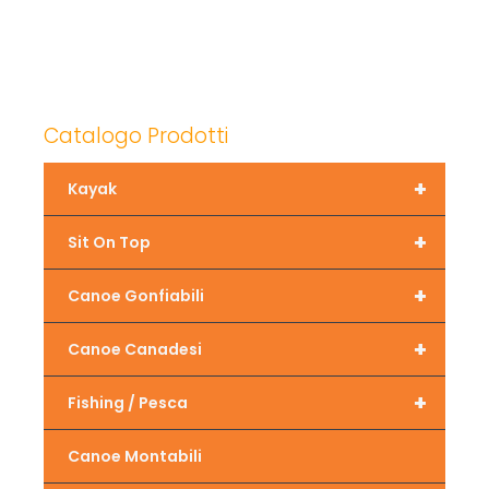
Catalogo Prodotti
+
Kayak
+
Sit On Top
+
Canoe Gonfiabili
+
Canoe Canadesi
+
Fishing / Pesca
Canoe Montabili