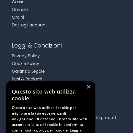
Cassa
Carrello
Ordini
Dettagli account
Leggi & Condizioni
Privacy Policy
Cookie Policy
Garanzia Legale
Resi & Reclami
×
Risoluzione Dispute On Line
Questo sito web utilizza
cookie
Be Social
Questo sito web utilizza i cookie per
migliorare la tua esperienza di
Seguici e rimani aggiornato su tutti i nostri prodotti
navigazione. Utilizzando il nostro sito web
e iniziative.
acconsenti a tutti i cookie in conformità
con la nostra policy per i cookie.
Leggi di