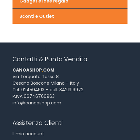
Gadget e idee regalo
Sconti e Outlet
Contatti & Punto Vendita
CANOASHOP
.
COM
Via Torquato Tasso 8
Cesano Boscone Milano – Italy
Tel. 024504513 – cell. 3421319972
P.IVA 06746760963
info@canoashop.com
Assistenza Clienti
Il mio account