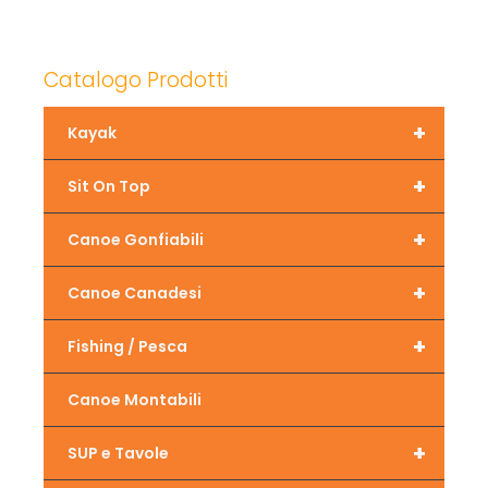
Catalogo Prodotti
+
Kayak
+
Sit On Top
+
Canoe Gonfiabili
+
Canoe Canadesi
+
Fishing / Pesca
Canoe Montabili
+
SUP e Tavole