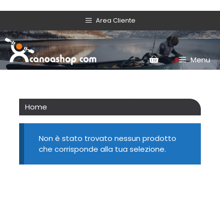
Area Cliente
Menu
Home
/ Prodotto Lunghezza / 130 cm
Non è stato trovato nessun prodotto
che corrisponde alla tua selezione.