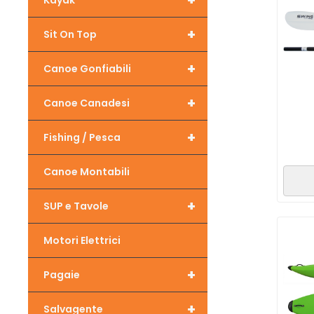
+
Kayak
+
Sit On Top
+
Canoe Gonfiabili
+
Canoe Canadesi
+
Fishing / Pesca
Canoe Montabili
+
SUP e Tavole
Motori Elettrici
+
Pagaie
+
Salvagente