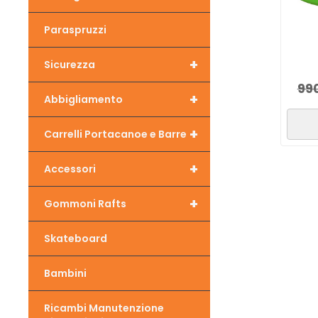
Paraspruzzi
+
Sicurezza
99
+
Abbigliamento
+
Carrelli Portacanoe e Barre
+
Accessori
+
Gommoni Rafts
Skateboard
Bambini
Ricambi Manutenzione