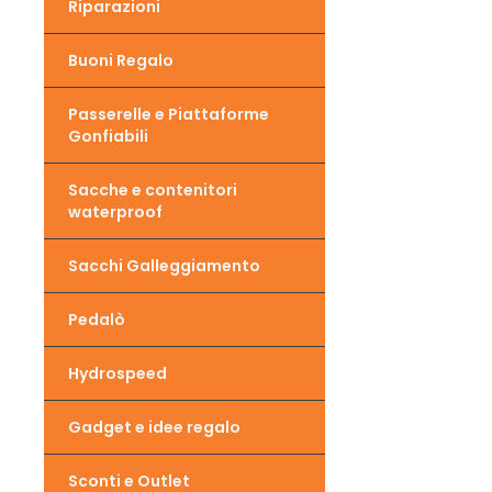
Riparazioni
Buoni Regalo
Passerelle e Piattaforme
Gonfiabili
Sacche e contenitori
waterproof
Sacchi Galleggiamento
Pedalò
Hydrospeed
Gadget e idee regalo
Sconti e Outlet