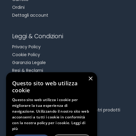
Ordini
Dettagli account
Leggi & Condizioni
Privacy Policy
Cookie Policy
Garanzia Legale
Resi & Reclami
×
Risoluzione Dispute On Line
Questo sito web utilizza
cookie
Be Social
Questo sito web utilizza i cookie per
migliorare la tua esperienza di
Seguici e rimani aggiornato su tutti i nostri prodotti
navigazione. Utilizzando il nostro sito web
e iniziative.
acconsenti a tutti i cookie in conformità
con la nostra policy per i cookie.
Leggi di
più