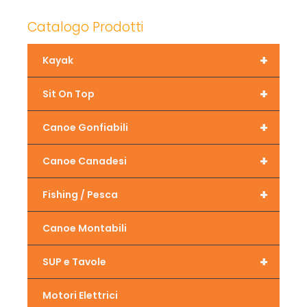
Catalogo Prodotti
+
Kayak
+
Sit On Top
+
Canoe Gonfiabili
+
Canoe Canadesi
+
Fishing / Pesca
Canoe Montabili
+
SUP e Tavole
Motori Elettrici