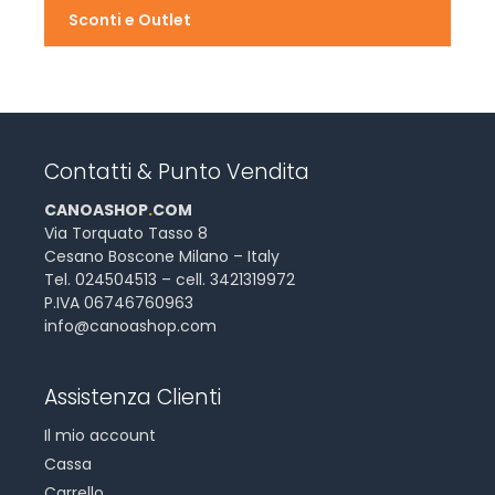
Sconti e Outlet
Contatti & Punto Vendita
CANOASHOP
.
COM
Via Torquato Tasso 8
Cesano Boscone Milano – Italy
Tel. 024504513 – cell. 3421319972
P.IVA 06746760963
info@canoashop.com
Assistenza Clienti
Il mio account
Cassa
Carrello