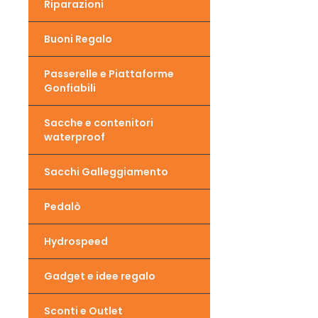
Riparazioni
Buoni Regalo
Passerelle e Piattaforme
Gonfiabili
Sacche e contenitori
waterproof
Sacchi Galleggiamento
Pedalò
Hydrospeed
Gadget e idee regalo
Sconti e Outlet