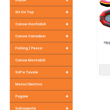
+
Kayak
+
Sit On Top
+
Canoe Gonfiabili
+
Canoe Canadesi
Hip
+
Fishing / Pesca
Canoe Montabili
+
SUP e Tavole
Motori Elettrici
+
Pagaie
+
Salvagente