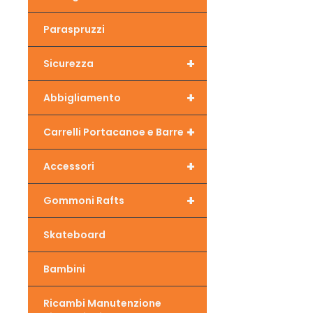
Paraspruzzi
+
Sicurezza
+
Abbigliamento
+
Carrelli Portacanoe e Barre
+
Accessori
+
Gommoni Rafts
Skateboard
Bambini
Ricambi Manutenzione