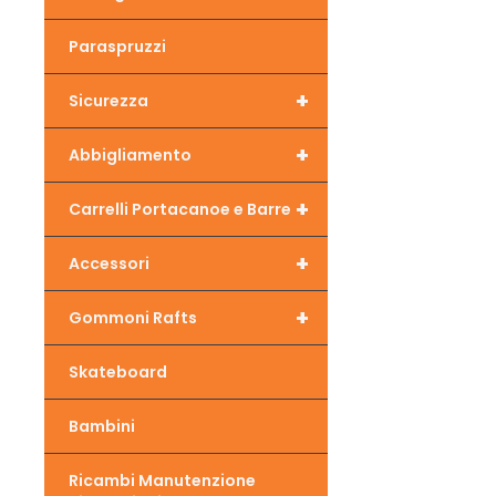
Paraspruzzi
+
Sicurezza
+
Abbigliamento
+
Carrelli Portacanoe e Barre
+
Accessori
+
Gommoni Rafts
Skateboard
Bambini
Ricambi Manutenzione