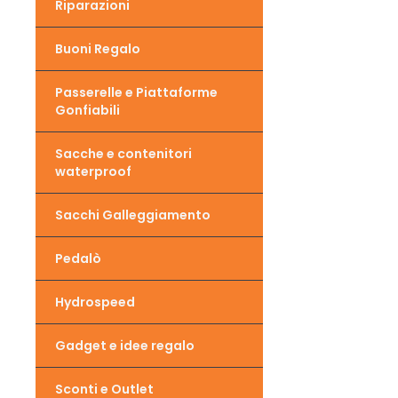
Riparazioni
Buoni Regalo
Passerelle e Piattaforme
Gonfiabili
Sacche e contenitori
waterproof
Sacchi Galleggiamento
Pedalò
Hydrospeed
Gadget e idee regalo
Sconti e Outlet