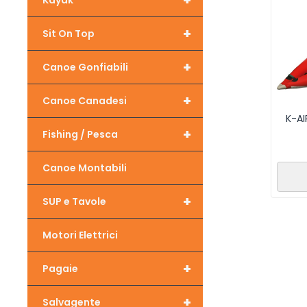
+
Kayak
+
Sit On Top
+
Canoe Gonfiabili
+
Canoe Canadesi
K-AI
+
Fishing / Pesca
Canoe Montabili
+
SUP e Tavole
Motori Elettrici
+
Pagaie
+
Salvagente