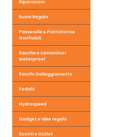
Riparazioni
Buoni Regalo
Passerelle e Piattaforme
Gonfiabili
Sacche e contenitori
waterproof
Sacchi Galleggiamento
Pedalò
Hydrospeed
Gadget e idee regalo
Sconti e Outlet