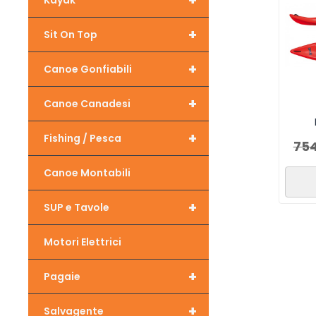
+
Kayak
+
Sit On Top
+
Canoe Gonfiabili
+
Canoe Canadesi
+
Fishing / Pesca
75
Canoe Montabili
+
SUP e Tavole
Motori Elettrici
+
Pagaie
+
Salvagente