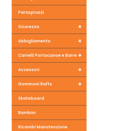
Paraspruzzi
+
Sicurezza
+
Abbigliamento
+
Carrelli Portacanoe e Barre
+
Accessori
+
Gommoni Rafts
Skateboard
Bambini
Ricambi Manutenzione