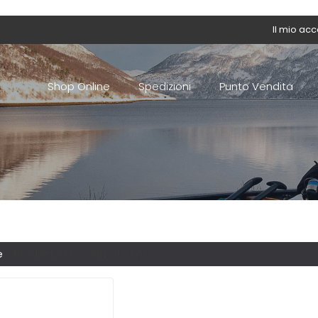
Il mio ac
Shop Online
Spedizioni
Punto Vendita
e
/ Prodotto H. Coda / 16 cm