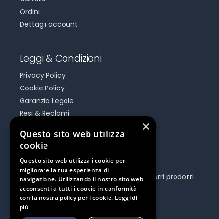
Ordini
Dettagli account
Leggi & Condizioni
Privacy Policy
Cookie Policy
Garanzia Legale
Resi & Reclami
×
Risoluzione Dispute On Line
Questo sito web utilizza
cookie
Be Social
Questo sito web utilizza i cookie per
migliorare la tua esperienza di
Seguici e rimani aggiornato su tutti i nostri prodotti
navigazione. Utilizzando il nostro sito web
e iniziative.
acconsenti a tutti i cookie in conformità
con la nostra policy per i cookie.
Leggi di
più