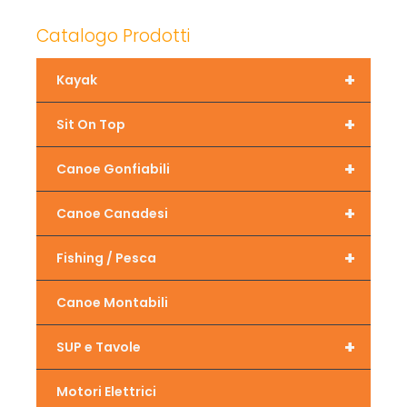
Catalogo Prodotti
+
Kayak
+
Sit On Top
+
Canoe Gonfiabili
+
Canoe Canadesi
+
Fishing / Pesca
Canoe Montabili
+
SUP e Tavole
Motori Elettrici