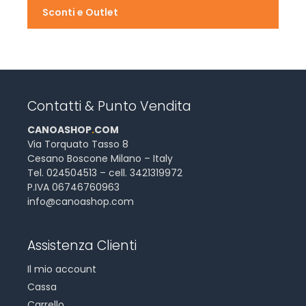
Sconti e Outlet
Contatti & Punto Vendita
CANOASHOP
.
COM
Via Torquato Tasso 8
Cesano Boscone Milano – Italy
Tel. 024504513 – cell. 3421319972
P.IVA 06746760963
info@canoashop.com
Assistenza Clienti
Il mio account
Cassa
Carrello