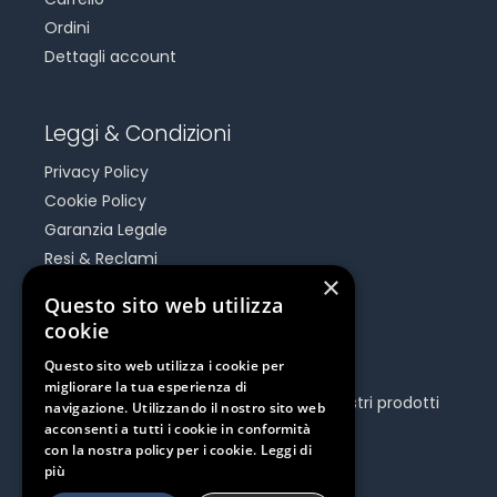
Ordini
Dettagli account
Leggi & Condizioni
Privacy Policy
Cookie Policy
Garanzia Legale
Resi & Reclami
×
Risoluzione Dispute On Line
Questo sito web utilizza
cookie
Be Social
Questo sito web utilizza i cookie per
migliorare la tua esperienza di
Seguici e rimani aggiornato su tutti i nostri prodotti
navigazione. Utilizzando il nostro sito web
e iniziative.
acconsenti a tutti i cookie in conformità
con la nostra policy per i cookie.
Leggi di
più