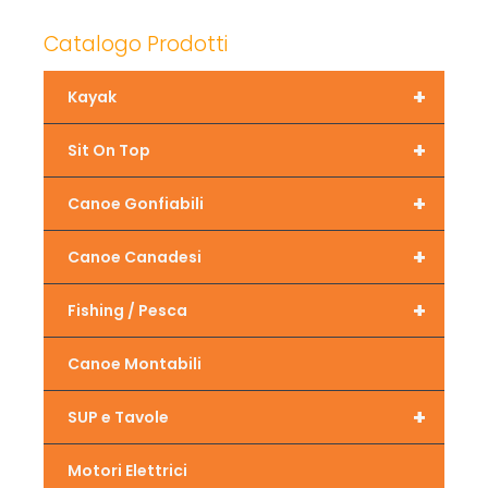
Catalogo Prodotti
+
Kayak
+
Sit On Top
+
Canoe Gonfiabili
+
Canoe Canadesi
+
Fishing / Pesca
Canoe Montabili
+
SUP e Tavole
Motori Elettrici