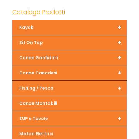
Catalogo Prodotti
+
Kayak
+
Sit On Top
+
Canoe Gonfiabili
+
Canoe Canadesi
+
Fishing / Pesca
Canoe Montabili
+
SUP e Tavole
Motori Elettrici