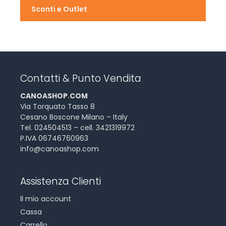
Sconti e Outlet
Contatti & Punto Vendita
CANOASHOP
.
COM
Via Torquato Tasso 8
Cesano Boscone Milano – Italy
Tel. 024504513 – cell. 3421319972
P.IVA 06746760963
info@canoashop.com
Assistenza Clienti
Il mio account
Cassa
Carrello