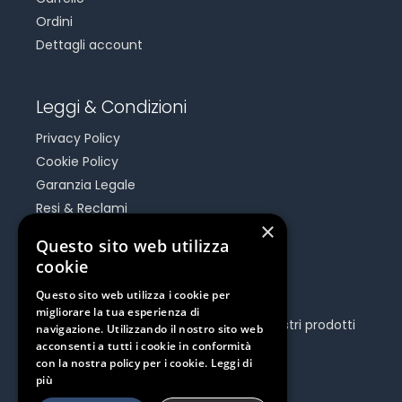
Ordini
Dettagli account
Leggi & Condizioni
Privacy Policy
Cookie Policy
Garanzia Legale
Resi & Reclami
×
Risoluzione Dispute On Line
Questo sito web utilizza
cookie
Be Social
Questo sito web utilizza i cookie per
migliorare la tua esperienza di
Seguici e rimani aggiornato su tutti i nostri prodotti
navigazione. Utilizzando il nostro sito web
e iniziative.
acconsenti a tutti i cookie in conformità
con la nostra policy per i cookie.
Leggi di
più