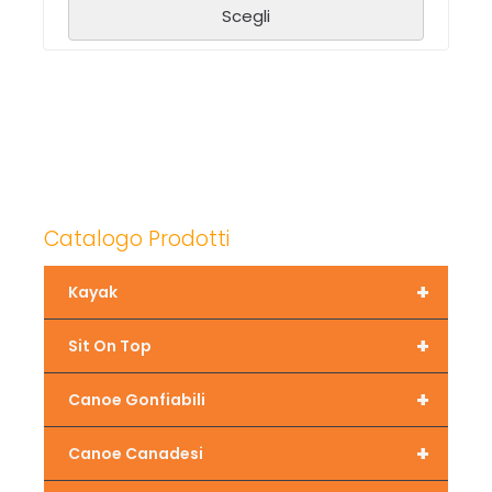
Scegli
Catalogo Prodotti
+
Kayak
+
Sit On Top
+
Canoe Gonfiabili
+
Canoe Canadesi