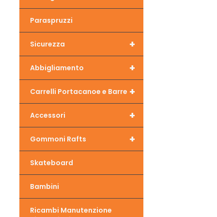
Paraspruzzi
+
Sicurezza
+
Abbigliamento
+
Carrelli Portacanoe e Barre
+
Accessori
+
Gommoni Rafts
Skateboard
Bambini
Ricambi Manutenzione