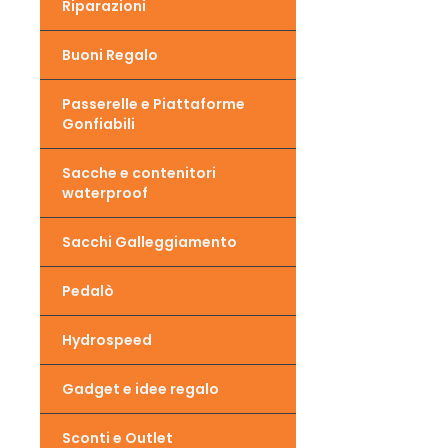
Riparazioni
Buoni Regalo
Passerelle e Piattaforme
Gonfiabili
Sacche e contenitori
waterproof
Sacchi Galleggiamento
Pedalò
Hydrospeed
Gadget e idee regalo
Sconti e Outlet