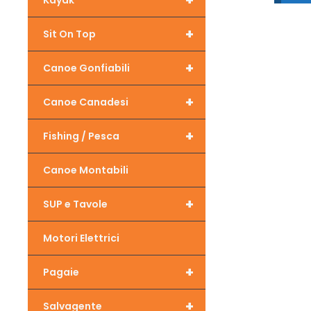
+
Kayak
+
Sit On Top
+
Canoe Gonfiabili
+
Canoe Canadesi
+
Fishing / Pesca
Canoe Montabili
+
SUP e Tavole
Motori Elettrici
+
Pagaie
+
Salvagente