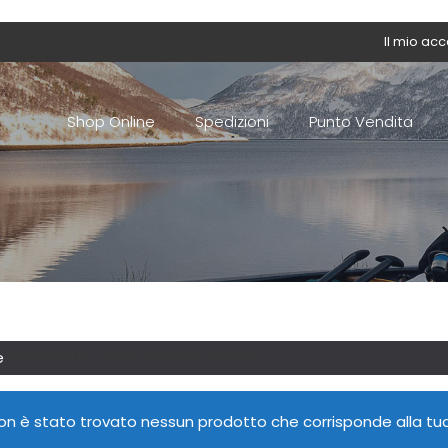
Il mio ac
Shop Online
Spedizioni
Punto Vendita
e
/ Prodotto Colore / Bianco/Rosso
on è stato trovato nessun prodotto che corrisponde alla tua