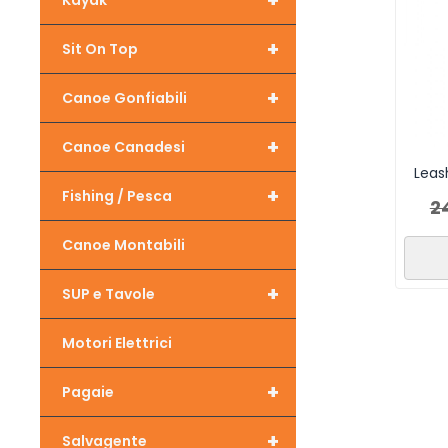
+
Kayak
+
Sit On Top
+
Canoe Gonfiabili
+
Canoe Canadesi
Leas
+
Fishing / Pesca
2
Canoe Montabili
+
SUP e Tavole
Motori Elettrici
+
Pagaie
+
Salvagente