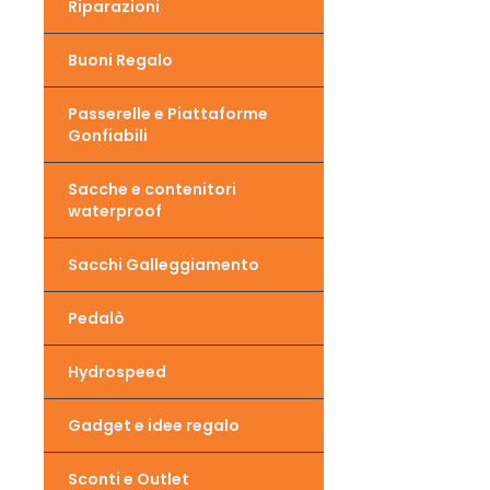
Riparazioni
Buoni Regalo
Passerelle e Piattaforme
Gonfiabili
Sacche e contenitori
waterproof
Sacchi Galleggiamento
Pedalò
Hydrospeed
Gadget e idee regalo
Sconti e Outlet