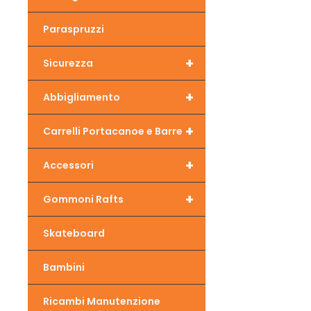
Paraspruzzi
+
Sicurezza
+
Abbigliamento
+
Carrelli Portacanoe e Barre
+
Accessori
+
Gommoni Rafts
Skateboard
Bambini
Ricambi Manutenzione