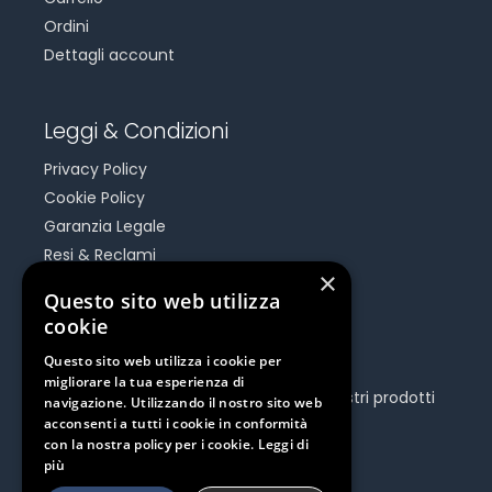
Ordini
Dettagli account
Leggi & Condizioni
Privacy Policy
Cookie Policy
Garanzia Legale
Resi & Reclami
×
Risoluzione Dispute On Line
Questo sito web utilizza
cookie
Be Social
Questo sito web utilizza i cookie per
migliorare la tua esperienza di
Seguici e rimani aggiornato su tutti i nostri prodotti
navigazione. Utilizzando il nostro sito web
e iniziative.
acconsenti a tutti i cookie in conformità
con la nostra policy per i cookie.
Leggi di
più