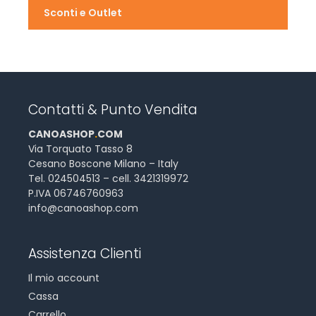
Sconti e Outlet
Contatti & Punto Vendita
CANOASHOP
.
COM
Via Torquato Tasso 8
Cesano Boscone Milano – Italy
Tel. 024504513 – cell. 3421319972
P.IVA 06746760963
info@canoashop.com
Assistenza Clienti
Il mio account
Cassa
Carrello