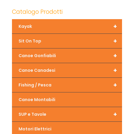
Catalogo Prodotti
+
Kayak
+
Sit On Top
+
Canoe Gonfiabili
+
Canoe Canadesi
+
Fishing / Pesca
Canoe Montabili
+
SUP e Tavole
Motori Elettrici