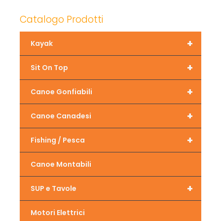
Catalogo Prodotti
+
Kayak
+
Sit On Top
+
Canoe Gonfiabili
+
Canoe Canadesi
+
Fishing / Pesca
Canoe Montabili
+
SUP e Tavole
Motori Elettrici