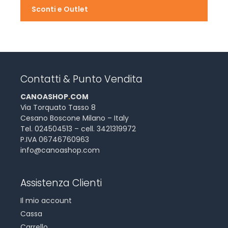
Sconti e Outlet
Contatti & Punto Vendita
CANOASHOP
.
COM
Via Torquato Tasso 8
Cesano Boscone Milano – Italy
Tel. 024504513 – cell. 3421319972
P.IVA 06746760963
info@canoashop.com
Assistenza Clienti
Il mio account
Cassa
Carrello