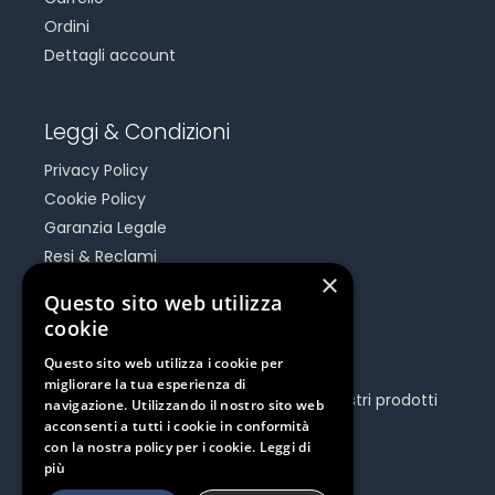
Ordini
Dettagli account
Leggi & Condizioni
Privacy Policy
Cookie Policy
Garanzia Legale
Resi & Reclami
×
Risoluzione Dispute On Line
Questo sito web utilizza
cookie
Be Social
Questo sito web utilizza i cookie per
migliorare la tua esperienza di
Seguici e rimani aggiornato su tutti i nostri prodotti
navigazione. Utilizzando il nostro sito web
e iniziative.
acconsenti a tutti i cookie in conformità
con la nostra policy per i cookie.
Leggi di
più