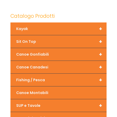
Catalogo Prodotti
+
Kayak
+
Sit On Top
+
Canoe Gonfiabili
+
Canoe Canadesi
+
Fishing / Pesca
Canoe Montabili
+
SUP e Tavole