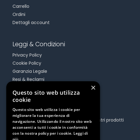
Carrello
Ordini
Dettagli account
Leggi & Condizioni
Privacy Policy
Cookie Policy
Garanzia Legale
Resi & Reclami
×
Risoluzione Dispute On Line
Questo sito web utilizza
cookie
Be Social
Questo sito web utilizza i cookie per
migliorare la tua esperienza di
Seguici e rimani aggiornato su tutti i nostri prodotti
navigazione. Utilizzando il nostro sito web
e iniziative.
acconsenti a tutti i cookie in conformità
con la nostra policy per i cookie.
Leggi di
più