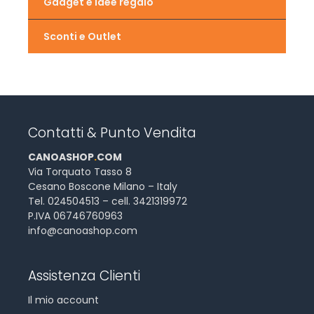
Gadget e idee regalo
Sconti e Outlet
Contatti & Punto Vendita
CANOASHOP
.
COM
Via Torquato Tasso 8
Cesano Boscone Milano – Italy
Tel. 024504513 – cell. 3421319972
P.IVA 06746760963
info@canoashop.com
Assistenza Clienti
Il mio account