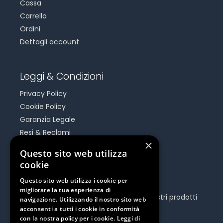
Cassa
Carrello
Ordini
Dettagli account
Leggi & Condizioni
Privacy Policy
Cookie Policy
Garanzia Legale
Resi & Reclami
×
Risoluzione Dispute On Line
Questo sito web utilizza
cookie
Be Social
Questo sito web utilizza i cookie per
migliorare la tua esperienza di
Seguici e rimani aggiornato su tutti i nostri prodotti
navigazione. Utilizzando il nostro sito web
e iniziative.
acconsenti a tutti i cookie in conformità
con la nostra policy per i cookie.
Leggi di