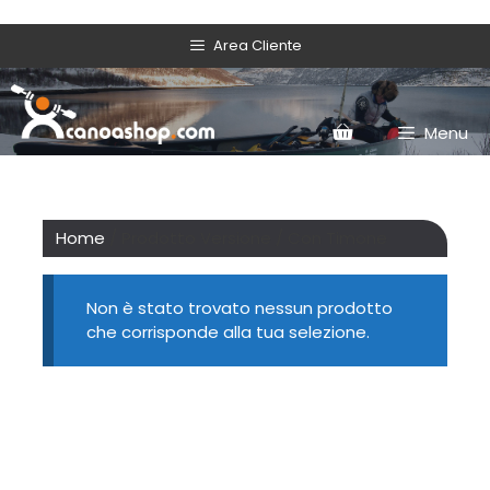
Area Cliente
Menu
Home
/ Prodotto Versione / Con Timone
Non è stato trovato nessun prodotto
che corrisponde alla tua selezione.