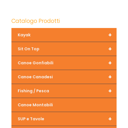
Catalogo Prodotti
+
Kayak
+
Sit On Top
+
Canoe Gonfiabili
+
Canoe Canadesi
+
Fishing / Pesca
Canoe Montabili
+
SUP e Tavole