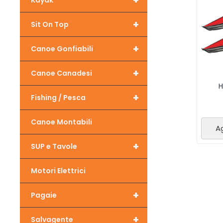
+
Kayak
+
Sit On Top
+
Canoe Gonfiabili
+
Canoe Canadesi
H
+
Fishing / Pesca
Canoe Montabili
Ag
+
SUP e Tavole
Motori Elettrici
+
Pagaie
+
Salvagente