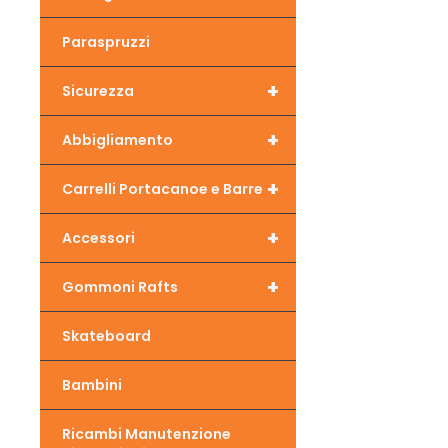
Paraspruzzi
+
Sicurezza
+
Abbigliamento
+
Carrelli Portacanoe e Barre
+
Accessori
+
Gommoni Rafts
Skateboard
Bambini
Ricambi Manutenzione