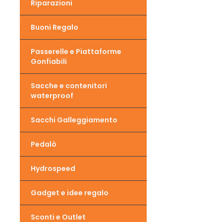
Riparazioni
Buoni Regalo
Passerelle e Piattaforme
Gonfiabili
Sacche e contenitori
waterproof
Sacchi Galleggiamento
Pedalò
Hydrospeed
Gadget e idee regalo
Sconti e Outlet